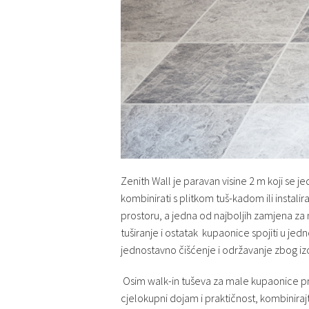
Zenith Wall je paravan visine 2 m koji se
kombinirati s plitkom tuš-kadom ili insta
prostoru, a jedna od najboljih zamjena za 
tuširanje i ostatak kupaonice spojiti u jed
jednostavno čišćenje i održavanje zbog izos
Osim walk-in tuševa za male kupaonice pr
cjelokupni dojam i praktičnost, kombinira