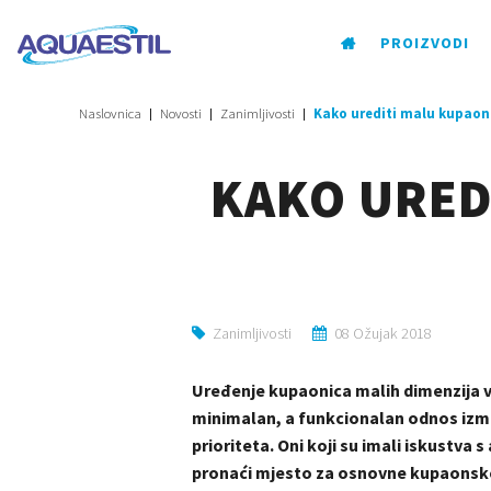
PROIZVODI
Naslovnica
Novosti
Zanimljivosti
Kako urediti malu kupaon
KAKO URED
Zanimljivosti
08 Ožujak 2018
Uređenje kupaonica malih dimenzija ve
minimalan, a funkcionalan odnos izmeđ
prioriteta. Oni koji su imali iskustva
pronaći mjesto za osnovne kupaonske