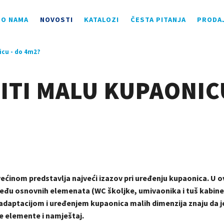
O NAMA
NOVOSTI
KATALOZI
ČESTA PITANJA
PRODA
icu - do 4m2?
ITI MALU KUPAONICU
ćinom predstavlja najveći izazov pri uređenju kupaonica. U ov
u osnovnih elemenata (WC školjke, umivaonika i tuš kabine ili 
 s adaptacijom i uređenjem kupaonica malih dimenzija znaju da 
 elemente i namještaj.