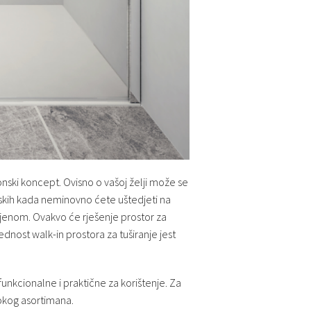
nski koncept. Ovisno o vašoj želji može se
nskih kada neminovno ćete uštedjeti na
tijenom. Ovakvo će rješenje prostor za
ednost walk-in prostora za tuširanje jest
funkcionalne i praktične za korištenje. Za
rokog asortimana.