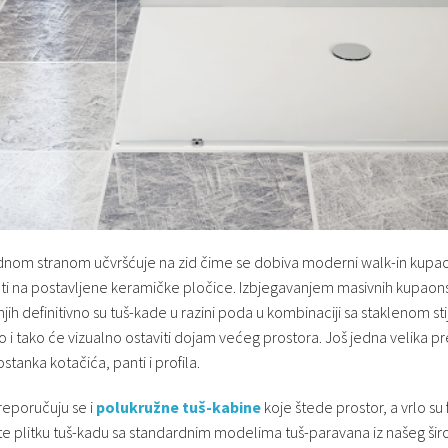
 jednom stranom učvršćuje na zid čime se dobiva moderni walk-in kupao
lirati na postavljene keramičke pločice. Izbjegavanjem masivnih kupao
njih definitivno su tuš-kade u razini poda u kombinaciji sa staklenom s
no i tako će vizualno ostaviti dojam većeg prostora. Još jedna velika pr
tanka kotačića, panti i profila.
eporučuju se i
polukružne tuš-kabine
koje štede prostor, a vrlo su 
jte plitku tuš-kadu sa standardnim modelima tuš-paravana iz našeg ši