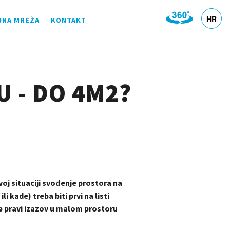
HR
JNA MREŽA
KONTAKT
DE
EN
SL
IT
 - DO 4M2?
oj situaciji svođenje prostora na
kade) treba biti prvi na listi
je pravi izazov u malom prostoru